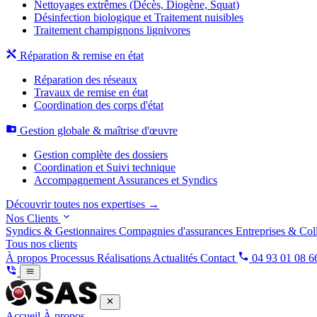
Nettoyages extrêmes (Décès, Diogène, Squat)
Désinfection biologique et Traitement nuisibles
Traitement champignons lignivores
Réparation & remise en état
Réparation des réseaux
Travaux de remise en état
Coordination des corps d'état
Gestion globale & maîtrise d'œuvre
Gestion complète des dossiers
Coordination et Suivi technique
Accompagnement Assurances et Syndics
Découvrir toutes nos expertises →
Nos Clients
Syndics & Gestionnaires
Compagnies d'assurances
Entreprises & Coll
Tous nos clients
À propos
Processus
Réalisations
Actualités
Contact
04 93 01 08 6
Accueil
À propos