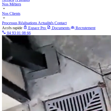
Nos Métiers
Nos Clients
Processus
Réalisations
Actualités
Contact
Accès rapide
Espace Pro
Documents
Recrutement
04 93 01 08 66