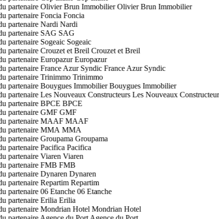
Olivier Brun Immobilier
Foncia
Nardi
SAG
Sogeaic
Crouzet et Breil
Europazur
France Azur Syndic
Trinimmo
Bouygues Immobilier
Les Nouveaux Constructeurs
BPCE
GMF
MAAF
MMA
Groupama
Pacifica
Viaren
FMB
Dynaren
Repartim
06 Etanche
Erilia
Mondrian Hotel
Agence du Port