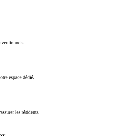
nventionnels.
otre espace dédié.
ssurer les résidents.
er