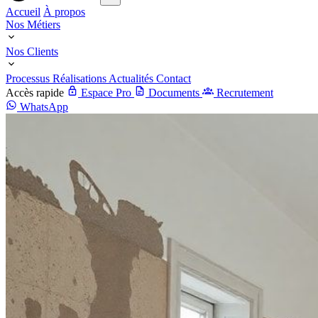
Accueil
À propos
Nos Métiers
Nos Clients
Processus
Réalisations
Actualités
Contact
Accès rapide
Espace Pro
Documents
Recrutement
WhatsApp