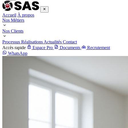
Accueil
À propos
Nos Métiers
Nos Clients
Processus
Réalisations
Actualités
Contact
Accès rapide
Espace Pro
Documents
Recrutement
WhatsApp