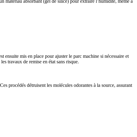
un matériau absorbant (gel de silice) pour extraire l’humidité, même à
t ensuite mis en place pour ajuster le parc machine si nécessaire et
 les travaux de remise en état sans risque.
. Ces procédés détruisent les molécules odorantes à la source, assurant