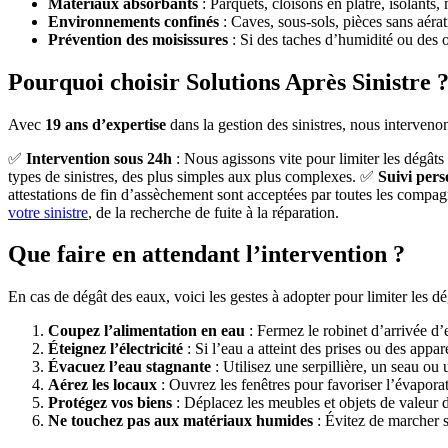
Matériaux absorbants
: Parquets, cloisons en plâtre, isolants,
Environnements confinés
: Caves, sous-sols, pièces sans aérat
Prévention des moisissures
: Si des taches d’humidité ou des 
Pourquoi choisir Solutions Après Sinistre 
Avec
19 ans d’expertise
dans la gestion des sinistres, nous interveno
✅
Intervention sous 24h
: Nous agissons vite pour limiter les dégâts 
types de sinistres, des plus simples aux plus complexes. ✅
Suivi pers
attestations de fin d’assèchement sont acceptées par toutes les comp
votre sinistre
, de la recherche de fuite à la réparation.
Que faire en attendant l’intervention ?
En cas de dégât des eaux, voici les gestes à adopter pour limiter les dé
Coupez l’alimentation en eau
: Fermez le robinet d’arrivée d’e
Éteignez l’électricité
: Si l’eau a atteint des prises ou des appar
Évacuez l’eau stagnante
: Utilisez une serpillière, un seau ou 
Aérez les locaux
: Ouvrez les fenêtres pour favoriser l’évaporat
Protégez vos biens
: Déplacez les meubles et objets de valeur 
Ne touchez pas aux matériaux humides
: Évitez de marcher s