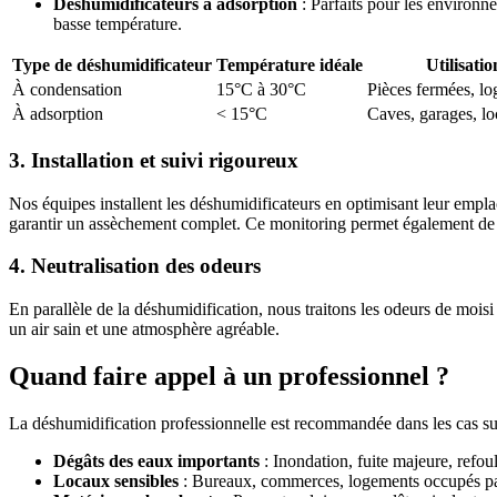
Déshumidificateurs à adsorption
: Parfaits pour les environn
basse température.
Type de déshumidificateur
Température idéale
Utilisati
À condensation
15°C à 30°C
Pièces fermées, l
À adsorption
< 15°C
Caves, garages, l
3. Installation et suivi rigoureux
Nos équipes installent les déshumidificateurs en optimisant leur empla
garantir un assèchement complet. Ce monitoring permet également de
4. Neutralisation des odeurs
En parallèle de la déshumidification, nous traitons les odeurs de moisi 
un air sain et une atmosphère agréable.
Quand faire appel à un professionnel ?
La déshumidification professionnelle est recommandée dans les cas su
Dégâts des eaux importants
: Inondation, fuite majeure, refo
Locaux sensibles
: Bureaux, commerces, logements occupés par 