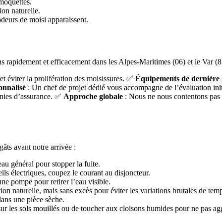
 moquettes.
ion naturelle.
odeurs de moisi apparaissent.
?
ns rapidement et efficacement dans les Alpes-Maritimes (06) et le Var (8
et éviter la prolifération des moisissures. ✅
Équipements de dernière 
onnalisé
: Un chef de projet dédié vous accompagne de l’évaluation init
agnies d’assurance. ✅
Approche globale
: Nous ne nous contentons pas
gâts avant notre arrivée :
au général pour stopper la fuite.
eils électriques, coupez le courant au disjoncteur.
une pompe pour retirer l’eau visible.
ion naturelle, mais sans excès pour éviter les variations brutales de tem
dans une pièce sèche.
ur les sols mouillés ou de toucher aux cloisons humides pour ne pas agg