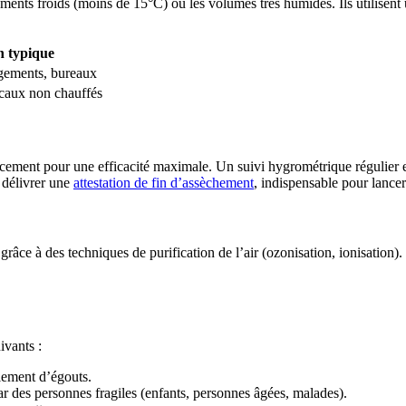
ements froids (moins de 15°C) ou les volumes très humides. Ils utilisent 
on typique
ogements, bureaux
ocaux non chauffés
cement pour une efficacité maximale. Un suivi hygrométrique régulier es
 délivrer une
attestation de fin d’assèchement
, indispensable pour lancer
grâce à des techniques de purification de l’air (ozonisation, ionisation)
ivants :
ulement d’égouts.
des personnes fragiles (enfants, personnes âgées, malades).