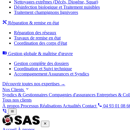
Nettoyages extrêmes (Décès, Diogène, Squat)
Désinfection biologique et Traitement nuisibles
Traitement champignons lignivores
Réparation & remise en état
Réparation des réseaux
Travaux de remise en état
Coordination des corps d'état
Gestion globale & maîtrise d'œuvre
Gestion complète des dossiers
Coordination et Suivi technique
Accompagnement Assurances et Syndics
Découvrir toutes nos expertises →
Nos Clients
Syndics & Gestionnaires
Compagnies d'assurances
Entreprises & Coll
Tous nos clients
À propos
Processus
Réalisations
Actualités
Contact
04 93 01 08 6
Accueil
À propos