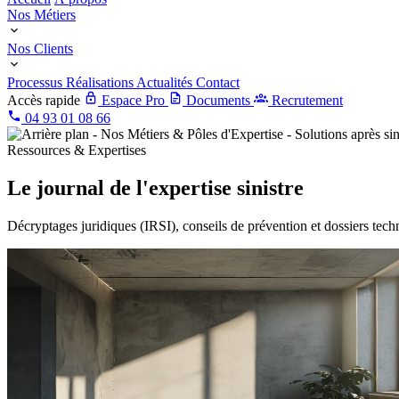
Nos Métiers
Nos Clients
Processus
Réalisations
Actualités
Contact
Accès rapide
Espace Pro
Documents
Recrutement
04 93 01 08 66
Ressources & Expertises
Le journal de l'expertise sinistre
Décryptages juridiques (IRSI), conseils de prévention et dossiers techni