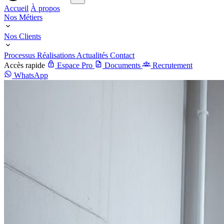
Accueil
À propos
Nos Métiers
Nos Clients
Processus
Réalisations
Actualités
Contact
Accès rapide
Espace Pro
Documents
Recrutement
WhatsApp